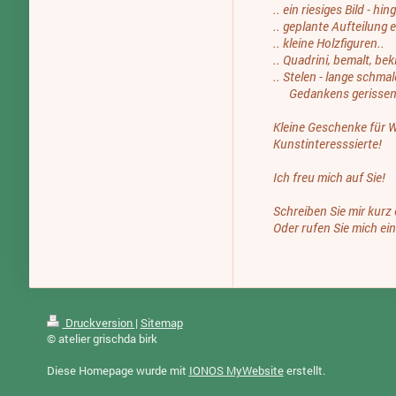
.. ein riesiges Bild - h
.. geplante Aufteilung e
.. kleine Holzfiguren..
.. Quadrini, bemalt, bekl
.. Stelen - lange schma
Gedankens gerissen
Kleine Geschenke für W
Kunstinteresssierte!
Ich freu mich auf Sie!
Schreiben Sie mir kurz
Oder rufen Sie mich ei
Druckversion
|
Sitemap
© atelier grischda birk
Diese Homepage wurde mit
IONOS MyWebsite
erstellt.