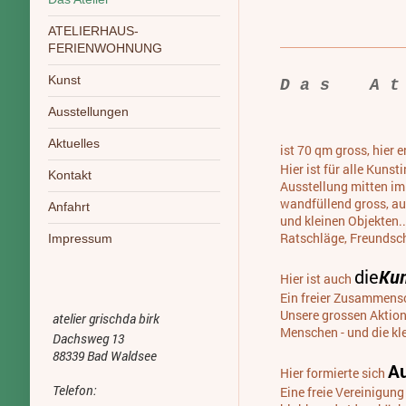
ATELIERHAUS-
FERIENWOHNUNG
Kunst
D a s A t 
Ausstellungen
Aktuelles
ist 70 qm gross, hier 
Hier ist für alle Kuns
Kontakt
Ausstellung mitten im
wandfüllend gross, au
Anfahrt
und kleinen Objekten..
Ratschläge, Freundsch
Impressum
die
Ku
Hier ist auch
Ein freier Zusammens
Unsere grossen Aktion
atelier grischda birk
Menschen - und die kl
Dachsweg 13
88339 Bad Waldsee
Au
Hier formierte sich
Telefon:
Eine freie Vereinigung